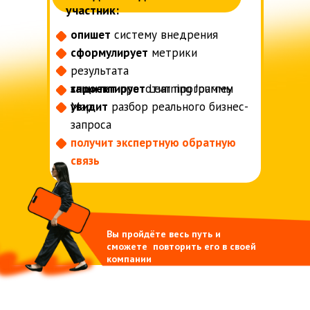
участник:
опишет
систему внедрения
сформулирует
метрики
результата
спроектирует
защитит
прототип программы
Learning Journey
Map
увидит
разбор реального бизнес-
запроса
получит экспертную обратную
связь
Вы пройдёте весь путь и
сможете повторить его в своей
компании